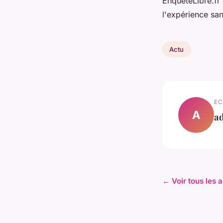
EnqueteLibre.fr
l'expérience san
Actu
EC
A
a
← Voir tous les a