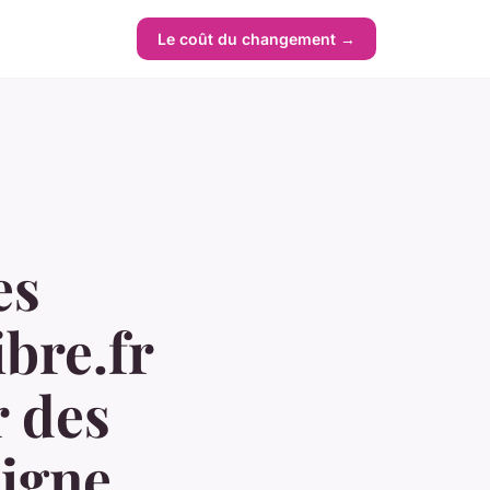
Le coût du changement →
es
bre.fr
r des
ligne