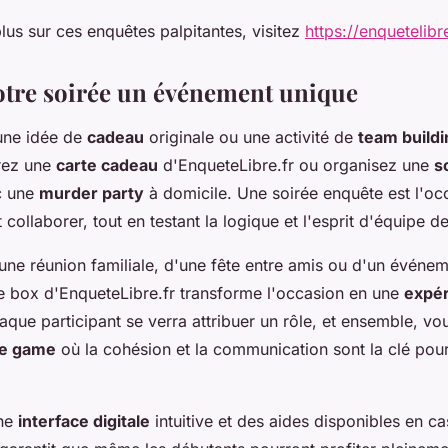
lus sur ces enquêtes palpitantes, visitez
https://enquetelibre
votre soirée un événement unique
une idée de
cadeau
originale ou une activité de
team buildi
frez une
carte cadeau
d'EnqueteLibre.fr ou organisez une
s
c une
murder party
à domicile. Une soirée enquête est l'oc
t collaborer, tout en testant la logique et l'esprit d'équipe 
'une réunion familiale, d'une fête entre amis ou d'un événe
ne box d'EnqueteLibre.fr transforme l'occasion en une
expé
aque participant se verra attribuer un rôle, et ensemble, v
e game
où la cohésion et la communication sont la clé pou
une
interface digitale
intuitive et des aides disponibles en c