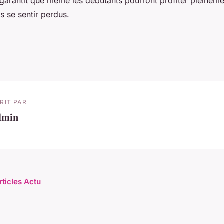
 garantit que même les débutants pourront profiter pleinem
s se sentir perdus.
RIT PAR
dmin
rticles Actu