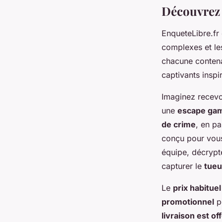
Découvrez 
EnqueteLibre.fr
complexes et le
chacune contena
captivants inspir
Imaginez recev
une
escape ga
de crime
, en p
conçu pour vous
équipe, décrypt
capturer le
tueu
Le
prix habituel
promotionnel
po
livraison est of