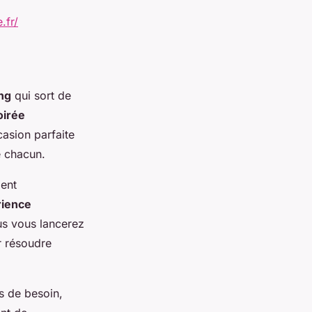
.fr/
ng
qui sort de
oirée
casion parfaite
de chacun.
ment
rience
ous vous lancerez
r résoudre
as de besoin,