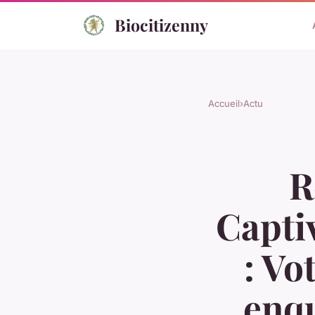
Biocitizenny
Accueil
›
Actu
R
Capti
: Vo
enqu