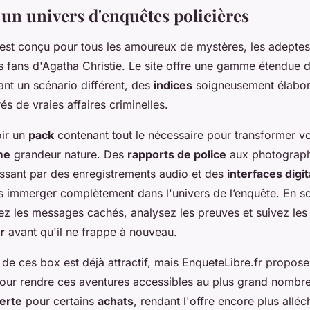
un univers d'enquêtes policières
 est conçu pour tous les amoureux de mystères, les adepte
s fans d'Agatha Christie. Le site offre une gamme étendue 
nt un scénario différent, des
indices
soigneusement élaboré
és de vraies affaires criminelles.
oir un
pack
contenant tout le nécessaire pour transformer v
me
grandeur nature. Des
rapports de police
aux photograp
assant par des enregistrements audio et des
interfaces digit
 immerger complètement dans l'univers de l’enquête. En s
ez les messages cachés, analysez les preuves et suivez les
r
avant qu'il ne frappe à nouveau.
de ces box est déjà attractif, mais EnqueteLibre.fr propos
ur rendre ces aventures accessibles au plus grand nombre.
ferte
pour certains
achats
, rendant l'offre encore plus alléc