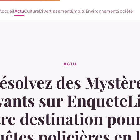
Accueil
Actu
Culture
Divertissement
Emploi
Environnement
Société
ACTU
ésolvez des Mystèr
vants sur EnqueteLi
tre destination pou
êtes policières en 