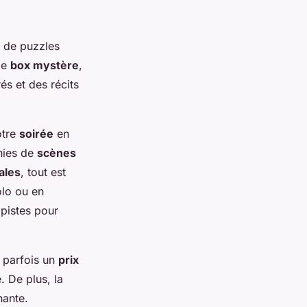
s de puzzles
de
box mystère
,
s et des récits
otre
soirée
en
hies de
scènes
ales
, tout est
olo ou en
 pistes pour
e parfois un
prix
 De plus, la
hante.