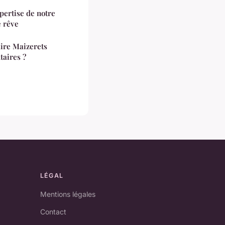
pertise de notre
e rêve
ire Maizerets
taires ?
LÉGAL
Mentions légales
Contact