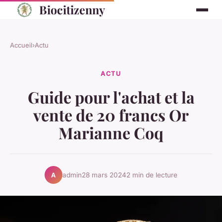
Biocitizenny
Accueil
›
Actu
ACTU
Guide pour l'achat et la
vente de 20 francs Or
Marianne Coq
admin
28 mars 2024
2 min de lecture
A